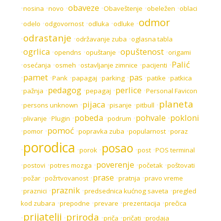
obaveze
•
•
•
•
•
•
nosina
novo
Obaveštenje
obeležen
oblaci
odmor
•
•
•
•
•
odelo
odgovornost
odluka
odluke
odrastanje
•
•
•
održavanje zuba
oglasna tabla
ogrlica
opuštenost
•
•
•
•
•
opendns
opuštanje
origami
Palić
•
•
•
•
•
osećanja
osmeh
ostavljanje zimnice
pacijenti
pamet
pas
•
•
•
•
•
•
•
Pank
papagaj
parking
patike
patkica
pedagog
perlice
•
•
•
•
•
pažnja
pepagaj
Personal Favicon
planeta
pijaca
•
•
•
•
•
persons unknown
pisanje
pitbull
pobeda
pohvale
pokloni
•
•
•
•
•
•
plivanje
Plugin
podrum
pomoć
•
•
•
•
•
pomor
popravka zuba
popularnost
poraz
porodica
posao
•
•
•
•
•
porok
post
POS terminal
poverenje
•
•
•
•
•
postovi
potres mozga
početak
poštovati
prase
•
•
•
•
•
požar
požrtvovanost
pratnja
pravo vreme
praznik
•
•
•
•
praznici
predsednica kućnog saveta
pregled
•
•
•
•
kod zubara
prepodne
prevare
prezentacija
prečica
prijatelji
priroda
•
•
•
•
•
priča
pričati
prodaja