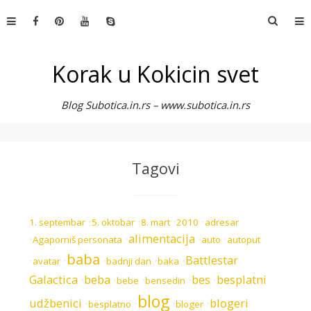
Skip
Претр
to
за:
content
Korak u Kokicin svet
Blog Subotica.in.rs – www.subotica.in.rs
Tagovi
•
•
•
•
1. septembar
5. oktobar
8. mart
2010
adresar
alimentacija
•
•
•
•
Agaporniš personata
auto
autoput
baba
Battlestar
•
•
•
•
•
avatar
badnji dan
baka
Galactica
beba
bes
besplatni
•
•
•
•
•
bebe
bensedin
blog
udžbenici
blogeri
•
•
•
•
besplatno
bloger