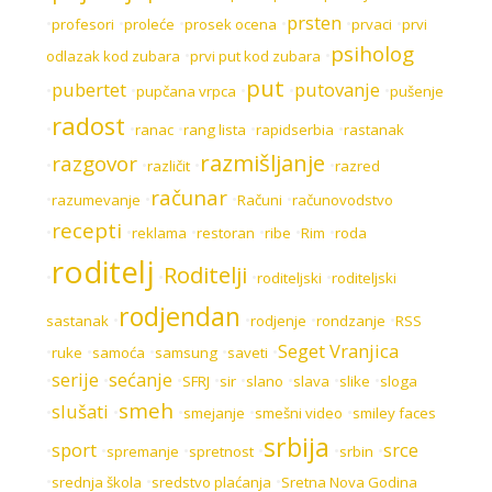
prsten
•
•
•
•
•
•
profesori
proleće
prosek ocena
prvaci
prvi
psiholog
•
•
odlazak kod zubara
prvi put kod zubara
put
pubertet
putovanje
•
•
•
•
•
pupčana vrpca
pušenje
radost
•
•
•
•
•
ranac
rang lista
rapidserbia
rastanak
razmišljanje
razgovor
•
•
•
•
različit
razred
računar
•
•
•
•
razumevanje
Računi
računovodstvo
recepti
•
•
•
•
•
•
reklama
restoran
ribe
Rim
roda
roditelj
Roditelji
•
•
•
•
roditeljski
roditeljski
rodjendan
•
•
•
•
sastanak
rodjenje
rondzanje
RSS
Seget Vranjica
•
•
•
•
•
ruke
samoća
samsung
saveti
serije
sećanje
•
•
•
•
•
•
•
•
SFRJ
sir
slano
slava
slike
sloga
smeh
slušati
•
•
•
•
•
smejanje
smešni video
smiley faces
srbija
sport
srce
•
•
•
•
•
•
spremanje
spretnost
srbin
•
•
•
srednja škola
sredstvo plaćanja
Sretna Nova Godina