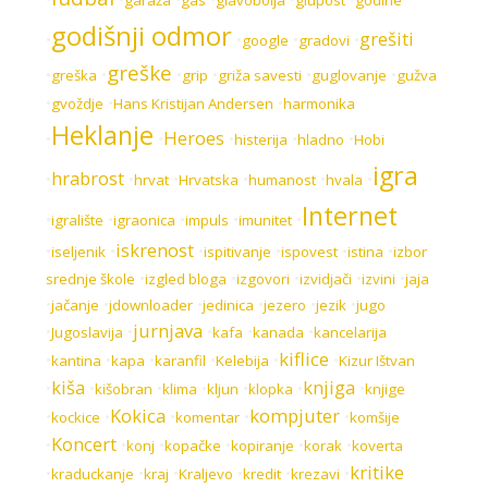
godišnji odmor
grešiti
•
•
•
•
google
gradovi
greške
•
•
•
•
•
•
greška
grip
griža savesti
guglovanje
gužva
•
•
•
gvoždje
Hans Kristijan Andersen
harmonika
Heklanje
Heroes
•
•
•
•
•
histerija
hladno
Hobi
igra
hrabrost
•
•
•
•
•
•
hrvat
Hrvatska
humanost
hvala
Internet
•
•
•
•
•
igralište
igraonica
impuls
imunitet
iskrenost
•
•
•
•
•
•
iseljenik
ispitivanje
ispovest
istina
izbor
•
•
•
•
•
srednje škole
izgled bloga
izgovori
izvidjači
izvini
jaja
•
•
•
•
•
•
jačanje
jdownloader
jedinica
jezero
jezik
jugo
jurnjava
•
•
•
•
•
Jugoslavija
kafa
kanada
kancelarija
kiflice
•
•
•
•
•
•
kantina
kapa
karanfil
Kelebija
Kizur Ištvan
kiša
knjiga
•
•
•
•
•
•
•
kišobran
klima
kljun
klopka
knjige
Kokica
kompjuter
•
•
•
•
•
kockice
komentar
komšije
Koncert
•
•
•
•
•
•
konj
kopačke
kopiranje
korak
koverta
kritike
•
•
•
•
•
•
kraduckanje
kraj
Kraljevo
kredit
krezavi