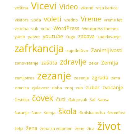
Vicevi
Video
•
•
•
•
•
veština
vikend
visa kartica
voleti
Vreme
•
•
•
•
•
•
Visitors
voda
vredno
vreme leti
WordPress
•
•
•
•
•
vrućina
vuk
vuna
Wordpress themes
youtube
zabava
•
•
•
•
•
•
yamb
yatvor
Yugo
zadirkivanje
zafrkancija
Zanimljivosti
•
•
•
zajedništvo
zdravlje
zaštita
Zemlja
•
•
•
•
•
zanovetanje
zeka
zezanje
zgrada
•
•
•
•
•
zemljotres
zezenje
zima
zubar
zvocanje
•
•
•
•
•
•
•
zimnica
zjalavost
zloba
znoj
zub
čovek
čuti
•
•
•
•
•
•
čestitka
đak prvak
šal
šansa
škola
•
•
•
•
•
•
šaranje
šator
šetnja
školska torba
štrumfovi
život
žena
•
•
•
•
•
•
želja
žena za volanom
žene
žica