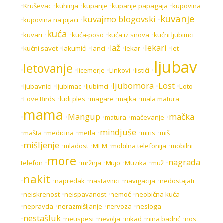
•
•
•
•
•
Kruševac
kuhinja
kupanje
kupanje papagaja
kupovina
kuvanje
kuvajmo blogovski
•
•
•
kupovina na pijaci
kuća
•
•
•
•
•
kuvari
kuća-poso
kuća iz snova
kućni ljubimci
laž
lekari
•
•
•
•
•
•
•
kućni savet
lakumići
lanci
lekar
let
ljubav
letovanje
•
•
•
•
•
licemerje
Linkovi
listići
ljubomora
Lost
•
•
•
•
•
•
ljubavnici
ljubimac
ljubimci
Loto
•
•
•
•
•
Love Birds
ludi ples
magare
majka
mala matura
mama
Mangup
mačka
•
•
•
•
•
matura
mačevanje
mindjuše
•
•
•
•
•
•
mašta
medicina
metla
miris
miš
mišljenje
•
•
•
•
•
mladost
MLM
mobilna telefonija
mobilni
more
nagrada
•
•
•
•
•
•
telefon
mržnja
Mujo
Muzika
muž
nakit
•
•
•
•
•
napredak
nastavnici
navigacija
nedostajati
•
•
•
•
neiskrenost
neispavanost
nemoć
neobična kuća
•
•
•
•
nepravda
nerazmišljanje
nervoza
nesloga
nestašluk
•
•
•
•
•
•
neuspesi
nevolja
nikad
nina badrić
nos