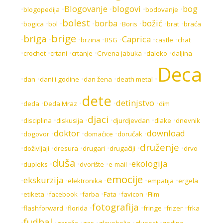
Blogovanje
blogovi
bog
•
•
•
•
•
blogopedija
bodovanje
bolest
borba
božić
•
•
•
•
•
•
•
•
bogica
bol
Boris
brat
braća
brige
briga
Caprica
•
•
•
•
•
•
•
brzina
BSG
castle
chat
•
•
•
•
•
•
crochet
crtani
crtanje
Crvena jabuka
daleko
daljina
Deca
•
•
•
•
•
dan
dani i godine
dan žena
death metal
dete
detinjstvo
•
•
•
•
•
deda
Deda Mraz
dim
djaci
•
•
•
•
•
•
disciplina
diskusija
djurdjevdan
dlake
dnevnik
doktor
download
•
•
•
•
•
dogovor
domaćice
doručak
druženje
•
•
•
•
•
•
doživljaji
dresura
drugari
drugačiji
drvo
duša
ekologija
•
•
•
•
•
dupleks
dvorište
e-mail
emocije
ekskurzija
•
•
•
•
•
elektronika
empatija
ergela
•
•
•
•
•
•
etiketa
facebook
farba
Fata
favicon
Film
fotografija
•
•
•
•
•
•
flashforward
florida
fringe
frizer
frka
fudbal
•
•
•
•
•
•
garaža
gas
glavobolja
glupost
godine