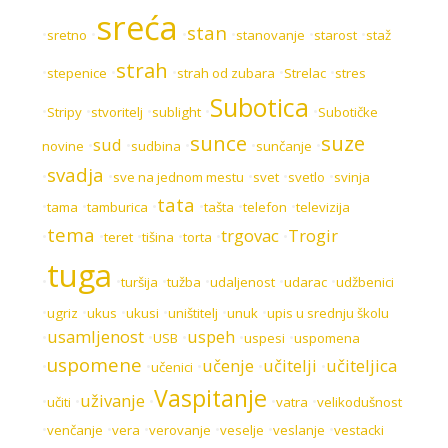
sreća
stan
•
•
•
•
•
•
sretno
stanovanje
starost
staž
strah
•
•
•
•
•
stepenice
strah od zubara
Strelac
stres
Subotica
•
•
•
•
•
Stripy
stvoritelj
sublight
Subotičke
sunce
suze
sud
•
•
•
•
•
novine
sudbina
sunčanje
svadja
•
•
•
•
•
sve na jednom mestu
svet
svetlo
svinja
tata
•
•
•
•
•
•
tama
tamburica
tašta
telefon
televizija
tema
trgovac
Trogir
•
•
•
•
•
•
teret
tišina
torta
tuga
•
•
•
•
•
•
turšija
tužba
udaljenost
udarac
udžbenici
•
•
•
•
•
•
ugriz
ukus
ukusi
uništitelj
unuk
upis u srednju školu
usamljenost
uspeh
•
•
•
•
•
USB
uspesi
uspomena
uspomene
učenje
učitelji
učiteljica
•
•
•
•
•
učenici
Vaspitanje
uživanje
•
•
•
•
•
učiti
vatra
velikodušnost
•
•
•
•
•
•
venčanje
vera
verovanje
veselje
veslanje
vestacki