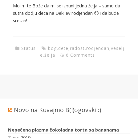
Molim te Bože da mi se ispuni jedna želja – samo da
sutra dodju deca na Dekijev rodjendan 🙂 i da bude
sretan!
Statusi
bog
,
dete
,
radost
,
rodjendan
,
veselj
e
,
želja
6 Comments
Novo na Kuvajmo B(l)ogovski :)
Nepečena plazma čokoladna torta sa bananama
7. мај 2019.