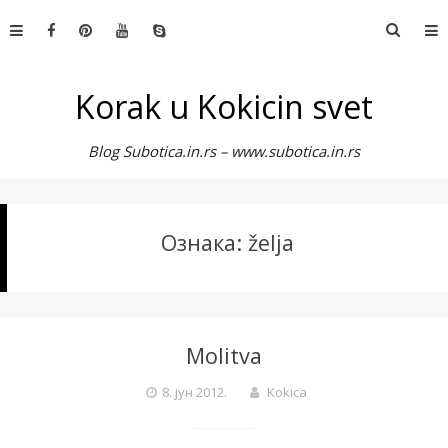
Skip
Претр
to
за:
content
Korak u Kokicin svet
Blog Subotica.in.rs – www.subotica.in.rs
Ознака:
želja
Molitva
8. јун 2012.
Kokica