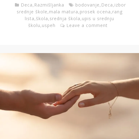
Deca
,
Razmišljanka
bodovanje
,
Deca
,
izbor
srednje škole
,
mala matura
,
prosek ocena
,
rang
lista
,
škola
,
srednja škola
,
upis u srednju
školu
,
uspeh
Leave a comment