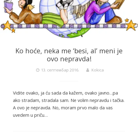
Ko hoće, neka me ‘besi, al’ meni je
ovo nepravda!
13. септембар 2016.
Kokica
Vidite ovako, ja ću sada da kažem, ovako javno…pa
ako stradam, stradala sam. Ne volim nepravdu i tačka.
A ovo je nepravda. No, moram prvo malo da vas
uvedem u priču…