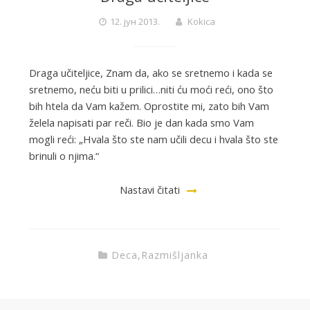
12. јун 2013.
Kokica
Draga učiteljice, Znam da, ako se sretnemo i kada se
sretnemo, neću biti u prilici…niti ću moći reći, ono što
bih htela da Vam kažem. Oprostite mi, zato bih Vam
želela napisati par reči. Bio je dan kada smo Vam
mogli reći: „Hvala što ste nam učili decu i hvala što ste
brinuli o njima.“
Nastavi čitati
Deca
,
Razmišljanka