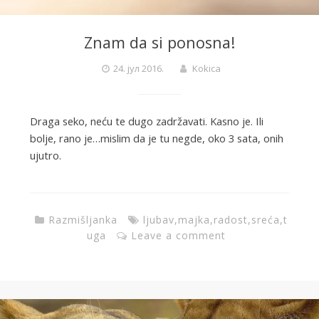
Znam da si ponosna!
24. јул 2016.
Kokica
Draga seko, neću te dugo zadržavati. Kasno je. Ili
bolje, rano je…mislim da je tu negde, oko 3 sata, onih
ujutro.
Razmišljanka
ljubav
,
majka
,
radost
,
sreća
,
t
uga
Leave a comment