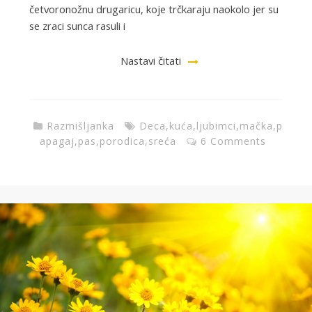
četvoronožnu drugaricu, koje trčkaraju naokolo jer su
se zraci sunca rasuli i
Nastavi čitati
Razmišljanka
Deca
,
kuća
,
ljubimci
,
mačka
,
p
apagaj
,
pas
,
porodica
,
sreća
6 Comments