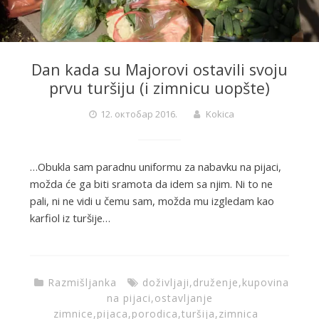
Dan kada su Majorovi ostavili svoju
prvu turšiju (i zimnicu uopšte)
12. октобар 2016.
Kokica
…Obukla sam paradnu uniformu za nabavku na pijaci,
možda će ga biti sramota da idem sa njim. Ni to ne
pali, ni ne vidi u čemu sam, možda mu izgledam kao
karfiol iz turšije…
Razmišljanka
doživljaji
,
druženje
,
kupovina
na pijaci
,
ostavljanje
zimnice
,
pijaca
,
porodica
,
turšija
,
zimnica