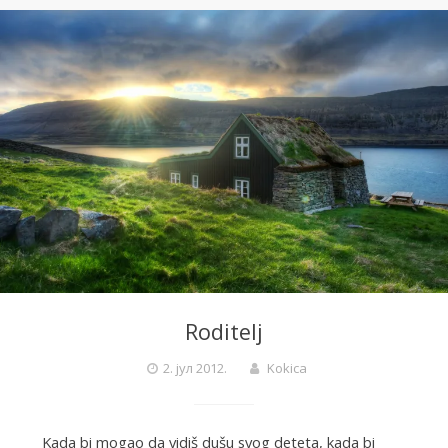
Roditelj
2. јул 2012.
Kokica
Kada bi mogao da vidiš dušu svog deteta, kada bi