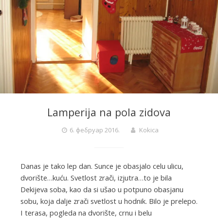
Lamperija na pola zidova
6. фебруар 2016.
Kokica
Danas je tako lep dan. Sunce je obasjalo celu ulicu,
dvorište…kuću. Svetlost zrači, izjutra…to je bila
Dekijeva soba, kao da si ušao u potpuno obasjanu
sobu, koja dalje zrači svetlost u hodnik. Bilo je prelepo.
I terasa, pogleda na dvorište, crnu i belu