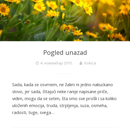
Pogled unazad
4. новембар 2015.
Kokica
Sada, kada se osvrnem, ne žalim ni jedno nakuckano
slovo, jer sada, čitajući neke ranije napisane priče,
vidim, mogu da se setim, šta smo sve prošli i sa koliko
uloženih emocija, truda, strpljenja, suza, osmeha,
radosti, tuge, svega…