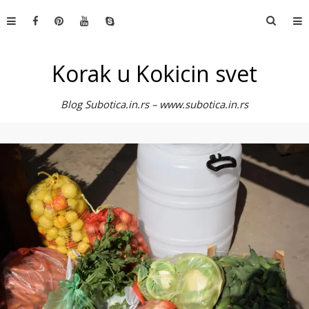
Skip
Претр
to
за:
content
Korak u Kokicin svet
Blog Subotica.in.rs – www.subotica.in.rs