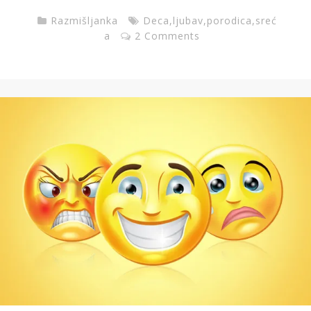
Razmišljanka
Deca
,
ljubav
,
porodica
,
sreć
a
2 Comments