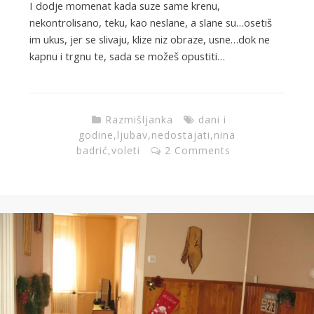
I dodje momenat kada suze same krenu,
nekontrolisano, teku, kao neslane, a slane su…osetiš
im ukus, jer se slivaju, klize niz obraze, usne…dok ne
kapnu i trgnu te, sada se možeš opustiti…
Razmišljanka
dani i
godine
,
ljubav
,
nedostajati
,
nina
badrić
,
voleti
2 Comments