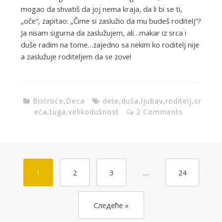
mogao da shvatiš da joj nema kraja, da li bi se ti,
„oče“, zapitao: „Čime si zaslužio da mu budeš roditelj“?
Ja nisam sigurna da zaslužujem, ali…makar iz srca i
duše radim na tome…zajedno sa nekim ko roditelj nije
a zaslužuje roditeljem da se zove!
Bistroće
,
Deca
dete
,
duša
,
ljubav
,
roditelj
,
sr
eća
,
tuga
,
velikodušnost
2 Comments
1
2
3
…
24
Следеће »