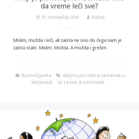
da vreme leči sve?
15. септембар 2016.
Kokica
Mislim, možda i leči, ali zaista ne ono do čega nam je
zaista stalo. Mislim. Možda. A možda i grešim.
Razmišljanka
daljina
,
porodica
,
rastanak
,
u
daljenost
Leave a comment