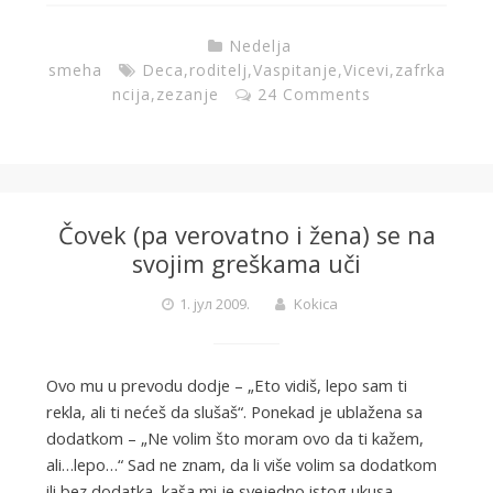
Nedelja
smeha
Deca
,
roditelj
,
Vaspitanje
,
Vicevi
,
zafrka
ncija
,
zezanje
24 Comments
Čovek (pa verovatno i žena) se na
svojim greškama uči
1. јул 2009.
Kokica
Ovo mu u prevodu dodje – „Eto vidiš, lepo sam ti
rekla, ali ti nećeš da slušaš“. Ponekad je ublažena sa
dodatkom – „Ne volim što moram ovo da ti kažem,
ali…lepo…“ Sad ne znam, da li više volim sa dodatkom
ili bez dodatka, kaša mi je svejedno istog ukusa.