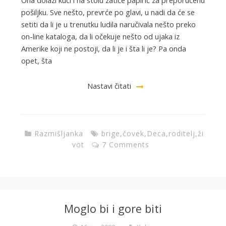
Ona dolazi kući i na stolu zatiče papirić za preporučenu
pošiljku. Sve nešto, prevrće po glavi, u nadi da će se
setiti da li je u trenutku ludila naručivala nešto preko
on-line kataloga, da li očekuje nešto od ujaka iz
Amerike koji ne postoji, da li je i šta li je? Pa onda
opet, šta
Nastavi čitati
Razmišljanka
brige
,
čovek
,
Deca
,
roditelj
,
ži
vot
7 Comments
Moglo bi i gore biti