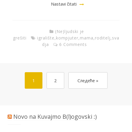
Nastavi čitati
(Ne)ljudski je
grešiti
igralište
,
kompjuter
,
mama
,
roditelj
,
sva
dja
6 Comments
1
2
Следеће »
Novo na Kuvajmo B(l)ogovski :)