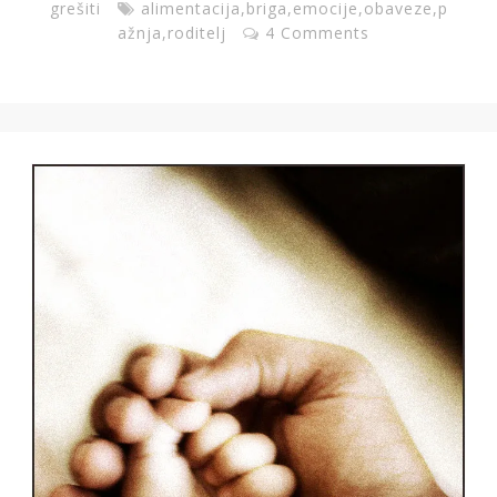
grešiti
alimentacija
,
briga
,
emocije
,
obaveze
,
p
ažnja
,
roditelj
4 Comments