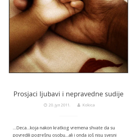
Prosjaci ljubavi i nepravedne sudije
20. јул 2011.
Kokica
…Deca…koja nakon kratkog vremena shvate da su
povredili pogrešnu osobu…ali i onda još nisu svesni