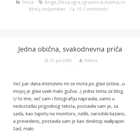
Deca
brige
,
Deca
,
igra
,
igraonica
,
mama
,
ro
ditelj
,
rodjendan
10 Comments
Jedna obična, svakodnevna priča
12. јун 2009.
Kokica
Već par dana intenzivno mi se mota po glavi (istina…u
mojoj je glavi uvek malo gužva…) jedna tema za blog.
U to ime, već sam i fotografiju napravila, samo u
nedostatku prigodnog teksta, postavila sam je, za
sada, kao tapetu na monitoru, naški, narodski kazano,
a prevedeno, postavila sam je kao desktop wallpaper.
Sad, malo