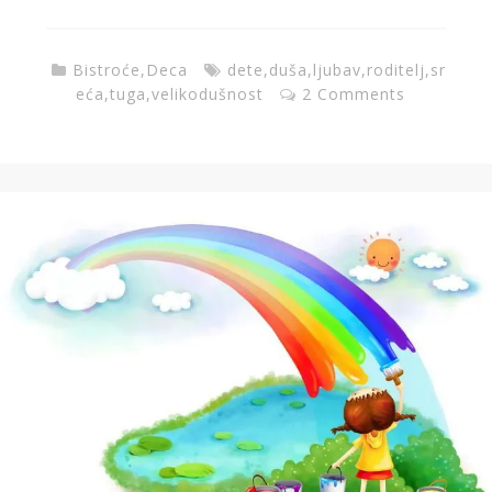
Bistroće
,
Deca
dete
,
duša
,
ljubav
,
roditelj
,
sr
eća
,
tuga
,
velikodušnost
2 Comments