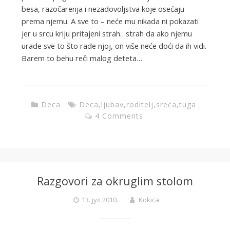
besa, razočarenja i nezadovoljstva koje osećaju
prema njemu. A sve to – neće mu nikada ni pokazati
jer u srcu kriju pritajeni strah…strah da ako njemu
urade sve to što rade njoj, on više neće doći da ih vidi.
Barem to behu reči malog deteta…
Deca
Deca
,
ljubav
,
roditelj
,
sreća
,
tuga
4 Comments
Razgovori za okruglim stolom
13. јул 2010.
Kokica