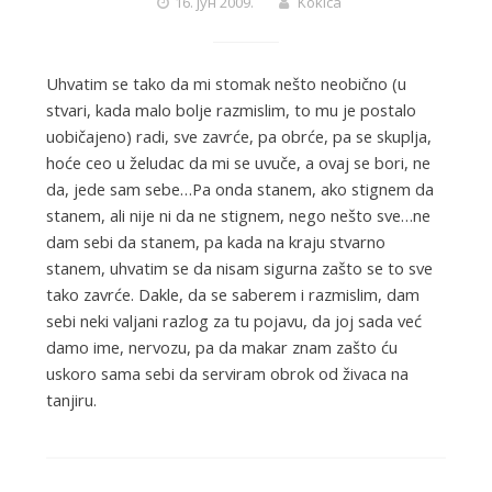
16. јун 2009.
Kokica
Uhvatim se tako da mi stomak nešto neobično (u
stvari, kada malo bolje razmislim, to mu je postalo
uobičajeno) radi, sve zavrće, pa obrće, pa se skuplja,
hoće ceo u želudac da mi se uvuče, a ovaj se bori, ne
da, jede sam sebe…Pa onda stanem, ako stignem da
stanem, ali nije ni da ne stignem, nego nešto sve…ne
dam sebi da stanem, pa kada na kraju stvarno
stanem, uhvatim se da nisam sigurna zašto se to sve
tako zavrće. Dakle, da se saberem i razmislim, dam
sebi neki valjani razlog za tu pojavu, da joj sada već
damo ime, nervozu, pa da makar znam zašto ću
uskoro sama sebi da serviram obrok od živaca na
tanjiru.