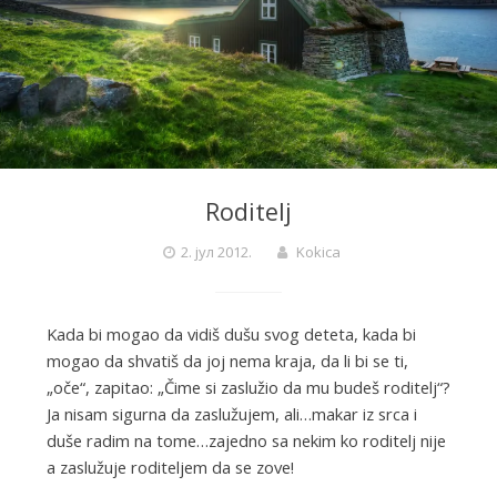
Roditelj
2. јул 2012.
Kokica
Kada bi mogao da vidiš dušu svog deteta, kada bi
mogao da shvatiš da joj nema kraja, da li bi se ti,
„oče“, zapitao: „Čime si zaslužio da mu budeš roditelj“?
Ja nisam sigurna da zaslužujem, ali…makar iz srca i
duše radim na tome…zajedno sa nekim ko roditelj nije
a zaslužuje roditeljem da se zove!