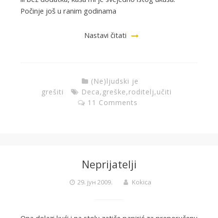
Počinje još u ranim godinama
Nastavi čitati
(Ne)ljudski je
grešiti
Deca
,
greške
,
roditelj
,
učiti
11 Comments
Neprijatelji
29. јун 2009.
Kokica