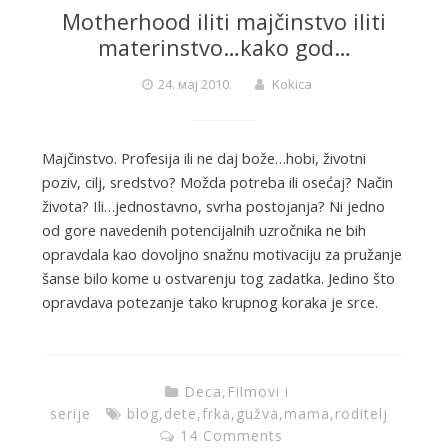
Motherhood iliti majčinstvo iliti
materinstvo…kako god…
24. мај 2010.
Kokica
Majčinstvo. Profesija ili ne daj bože…hobi, životni
poziv, cilj, sredstvo? Možda potreba ili osećaj? Način
života? Ili…jednostavno, svrha postojanja? Ni jedno
od gore navedenih potencijalnih uzročnika ne bih
opravdala kao dovoljno snažnu motivaciju za pružanje
šanse bilo kome u ostvarenju tog zadatka. Jedino što
opravdava potezanje tako krupnog koraka je srce.
Deca
,
Filmovi i
serije
blog
,
dete
,
frka
,
gužva
,
mama
,
roditelj
14 Comments