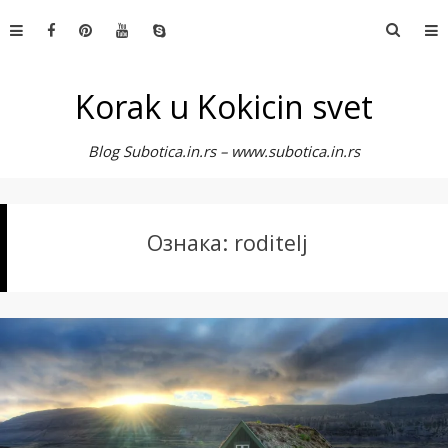
Skip
Претр
to
за:
content
Korak u Kokicin svet
Blog Subotica.in.rs – www.subotica.in.rs
Ознака:
roditelj