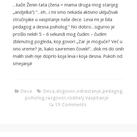
…kaže Ženin tata (žena = mama druga mog starijeg
„andjelka“) “…eh…i mi smo nekada aktivno uključivali
stručnjake u vaspitanje naše dece. Leva mi je bila
pedagog a desna psiholog.“ No dobro…sigurno je
prošlo nekih 5 – 6 sekundi mog čudim – čudim
zblenutog pogleda, koji govori „Zar je moguće? Već u
ono vreme? Je, kako savremen čovek!“…dok mi do onih
malih sivih nije doprlo koja leva i koja desna. Pukoh od
smejanja!
Deca
Deca
,
dogovor
,
odrastanje
,
pedagog
,
psiholog
,
razgovor
,
roditelj
,
Vaspitanje
19 Comments