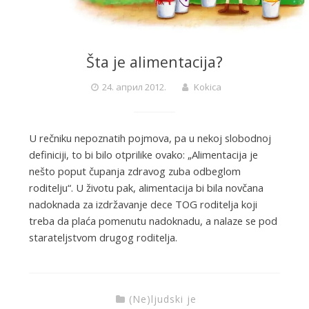
Šta je alimentacija?
24. април 2012.
Kokica
U rečniku nepoznatih pojmova, pa u nekoj slobodnoj
definiciji, to bi bilo otprilike ovako: „Alimentacija je
nešto poput čupanja zdravog zuba odbeglom
roditelju“. U životu pak, alimentacija bi bila novčana
nadoknada za izdržavanje dece TOG roditelja koji
treba da plaća pomenutu nadoknadu, a nalaze se pod
starateljstvom drugog roditelja.
(Ne)ljudski je