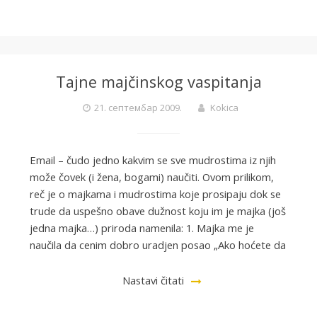
Tajne majčinskog vaspitanja
21. септембар 2009.
Kokica
Email – čudo jedno kakvim se sve mudrostima iz njih
može čovek (i žena, bogami) naučiti. Ovom prilikom,
reč je o majkama i mudrostima koje prosipaju dok se
trude da uspešno obave dužnost koju im je majka (još
jedna majka…) priroda namenila: 1. Majka me je
naučila da cenim dobro uradjen posao „Ako hoćete da
Nastavi čitati