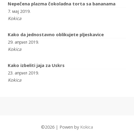
Nepečena plazma čokoladna torta sa bananama
7. мај 2019.
Kokica
Kako da jednostavno oblikujete pljeskavice
29. април 2019.
Kokica
Kako izbeliti jaja za Uskrs
23. април 2019.
Kokica
©
2026
|
Powen by
Kokica