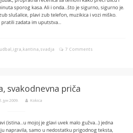
minuta sporog kasa. Ali i onda…što je sigurno, sigurno je.
 slušalice, plavi zub telefon, muzikica i vozi miško.
u pratili zadata im uputstva…
fudbal
,
igra
,
kantina
,
svadja
7 Comments
a, svakodnevna priča
2. јун 2009.
Kokica
vi (istina…u mojoj je glavi uvek malo gužva…) jedna
fiju napravila, samo u nedostatku prigodnog teksta,