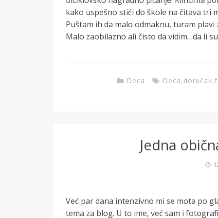
kako uspešno stići do škole na čitava tri 
Puštam ih da malo odmaknu, turam plavi zub
Malo zaobilazno ali čisto da vidim…da li s
Deca
Deca
,
doručak
,
Jedna običn
1
Već par dana intenzivno mi se mota po gla
tema za blog. U to ime, već sam i fotogra