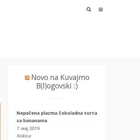
Претрага
за:
Novo na Kuvajmo
B(l)ogovski :)
Nepečena plazma čokoladna torta
sa bananama
7. мај 2019.
Kokica