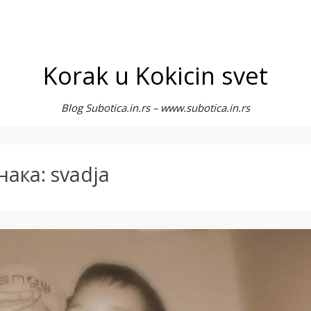
Korak u Kokicin svet
Blog Subotica.in.rs – www.subotica.in.rs
нака:
svadja