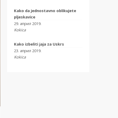
Kako da jednostavno oblikujete
pljeskavice
29. април 2019.
Kokica
Kako izbeliti jaja za Uskrs
23. април 2019.
Kokica