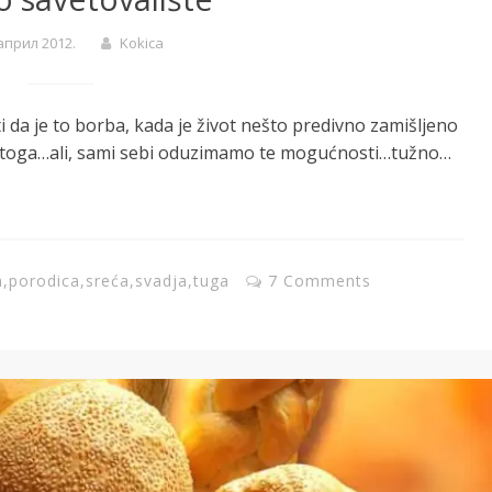
 април 2012.
Kokica
i da je to borba, kada je život nešto predivno zamišljeno
o toga…ali, sami sebi oduzimamo te mogućnosti…tužno…
a
,
porodica
,
sreća
,
svadja
,
tuga
7 Comments