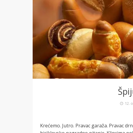
Špij
12. 
Krećemo. Jutro. Pravac garaža. Pravac drnd
biciklovsko nagradno pitanje. Klincima po