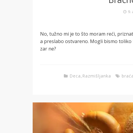
9.
No, tužno mi je to što moram reći, priznat
a preslabo ostvareno. Mogli bismo tolik
zar ne?
Deca
,
Razmišljanka
brać