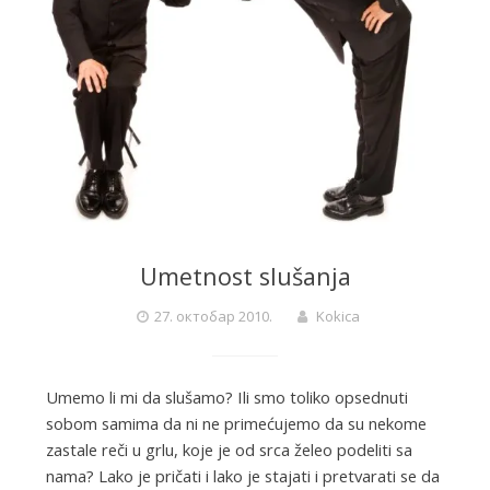
Umetnost slušanja
27. октобар 2010.
Kokica
Umemo li mi da slušamo? Ili smo toliko opsednuti
sobom samima da ni ne primećujemo da su nekome
zastale reči u grlu, koje je od srca želeo podeliti sa
nama? Lako je pričati i lako je stajati i pretvarati se da