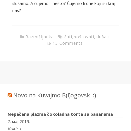
slušamo. A čujemo li nešto? Čujemo li one koji su kraj
nas?
Razmišljanka
čuti
,
poštovati
,
slušati
13 Comments
Novo na Kuvajmo B(l)ogovski :)
Nepečena plazma čokoladna torta sa bananama
7. мај 2019.
Kokica