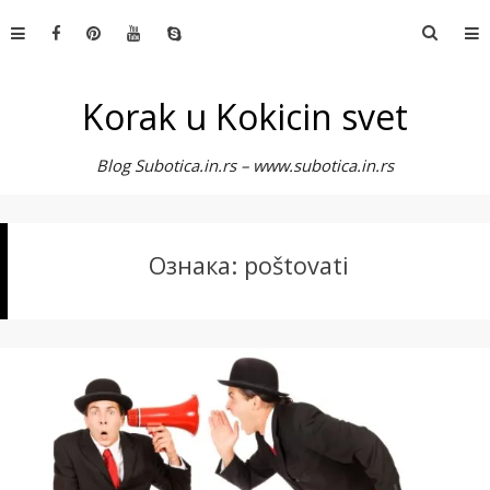
Skip
Претр
to
за:
content
Korak u Kokicin svet
Blog Subotica.in.rs – www.subotica.in.rs
Ознака:
poštovati