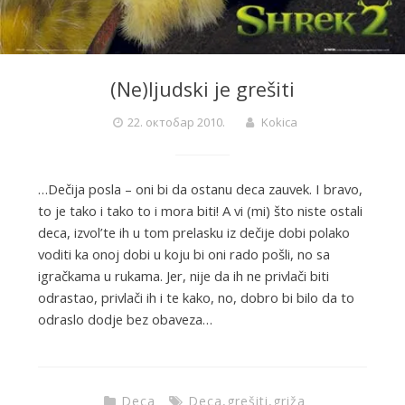
(Ne)ljudski je grešiti
22. октобар 2010.
Kokica
…Dečija posla – oni bi da ostanu deca zauvek. I bravo,
to je tako i tako to i mora biti! A vi (mi) što niste ostali
deca, izvol’te ih u tom prelasku iz dečije dobi polako
voditi ka onoj dobi u koju bi oni rado pošli, no sa
igračkama u rukama. Jer, nije da ih ne privlači biti
odrastao, privlači ih i te kako, no, dobro bi bilo da to
odraslo dodje bez obaveza…
Deca
Deca
,
grešiti
,
griža