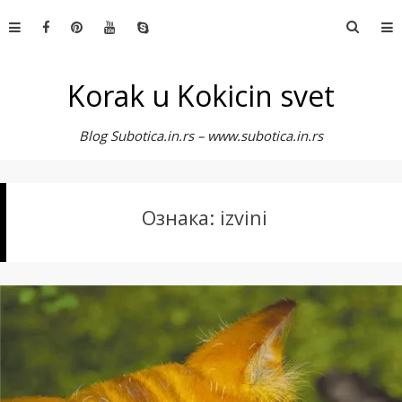
Skip
Претр
to
за:
content
Korak u Kokicin svet
Blog Subotica.in.rs – www.subotica.in.rs
Ознака:
izvini