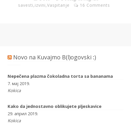
savesti
,
izvini
,
Vaspitanje
16 Comments
Novo na Kuvajmo B(l)ogovski :)
Nepečena plazma čokoladna torta sa bananama
7. мај 2019.
Kokica
Kako da jednostavno oblikujete pljeskavice
29. април 2019.
Kokica