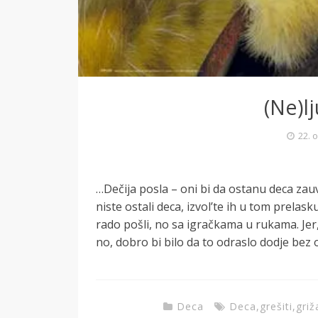
(Ne)lj
22. 
…Dečija posla – oni bi da ostanu deca zauvek
niste ostali deca, izvol’te ih u tom prelask
rado pošli, no sa igračkama u rukama. Jer, n
no, dobro bi bilo da to odraslo dodje bez
Deca
Deca
,
grešiti
,
griž