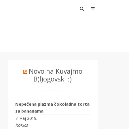
Претрага
за:
Novo na Kuvajmo
B(l)ogovski :)
Nepečena plazma čokoladna torta
sa bananama
7. мај 2019.
Kokica