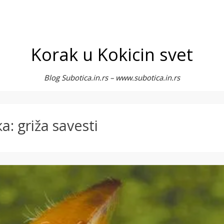
Korak u Kokicin svet
Blog Subotica.in.rs – www.subotica.in.rs
ка:
griža savesti