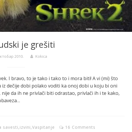
udski je grešiti
октобар 2010.
Kokica
. I bravo, to je tako i tako to i mora biti! A vi (mi) što
u iz dečije dobi polako voditi ka onoj dobi u koju bi oni
ije da ih ne privlači biti odrastao, privlači ih i te kako,
 obaveza…
a savesti
,
izvini
,
Vaspitanje
16 Comments