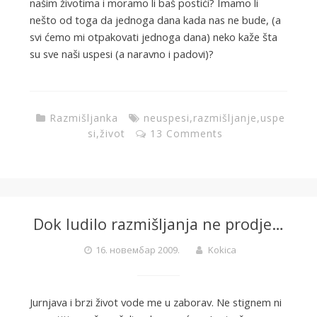
našim životima i moramo li baš postići? Imamo li
nešto od toga da jednoga dana kada nas ne bude, (a
svi ćemo mi otpakovati jednoga dana) neko kaže šta
su sve naši uspesi (a naravno i padovi)?
Razmišljanka
neuspesi
,
razmišljanje
,
uspe
si
,
život
13 Comments
Dok ludilo razmišljanja ne prodje…
16. новембар 2009.
Kokica
Jurnjava i brzi život vode me u zaborav. Ne stignem ni