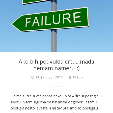
Ako bih podvukla crtu…mada
nemam nameru :)
14. фебруар 2011.
Kokica
Da me sutra ili već danas neko upita – šta si postigla u
životu, nisam sigurna da bih imala odgovor. Jesam li
postigla nešto, svašta ili ništa? Šta smo to postigli u