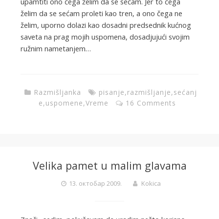
upamtiti ono čega želim da se sećam. Jer to čega
želim da se sećam proleti kao tren, a ono čega ne
želim, uporno dolazi kao dosadni predsednik kućnog
saveta na prag mojih uspomena, dosadjujući svojim
ružnim nametanjem…
Razmišljanka
pisanje
,
razmišljanje
,
sećanj
e
,
uspomene
,
Vreme
16 Comments
Velika pamet u malim glavama
13. октобар 2009.
Kokica