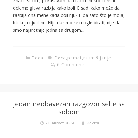
Znači…sedim, pokušavam da uradim nešto korisno,
dok me glava razbija kako boli. E sad, kako može da
razbija ona mene kada boli nju? E pa zato što je moja,
htela ja nju ili ne. Nije da smo se mogle birati, nije da
smo najsretnije jedna sa drugom…
Deca
Deca
,
pamet
,
razmišljanje
6 Comments
Jedan neobavezan razgovor sebe sa
sobom
21. август 2009.
Kokica