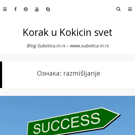
Skip
Претр
to
за:
content
Korak u Kokicin svet
Blog Subotica.in.rs – www.subotica.in.rs
Ознака:
razmišljanje