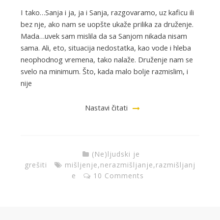
I tako…Sanja i ja, ja i Sanja, razgovaramo, uz kaficu ili
bez nje, ako nam se uopšte ukaže prilika za druženje.
Mada…uvek sam mislila da sa Sanjom nikada nisam
sama. Ali, eto, situacija nedostatka, kao vode i hleba
neophodnog vremena, tako nalaže. Druženje nam se
svelo na minimum. Što, kada malo bolje razmislim, i
nije
Nastavi čitati
(Ne)ljudski je
grešiti
mišljenje
,
nerazmišljanje
,
razmišljanj
e
10 Comments