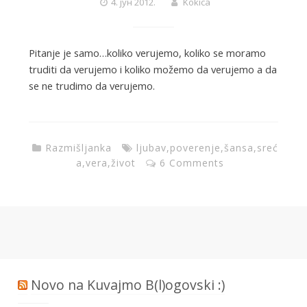
4. јун 2012.
Kokica
Pitanje je samo…koliko verujemo, koliko se moramo
truditi da verujemo i koliko možemo da verujemo a da
se ne trudimo da verujemo.
Razmišljanka
ljubav
,
poverenje
,
šansa
,
sreć
a
,
vera
,
život
6 Comments
Novo na Kuvajmo B(l)ogovski :)