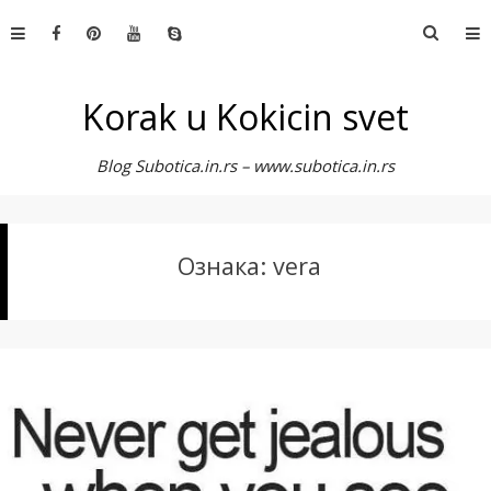
Skip
Претр
to
за:
content
Korak u Kokicin svet
Blog Subotica.in.rs – www.subotica.in.rs
Ознака:
vera