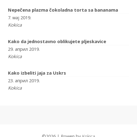
Nepečena plazma čokoladna torta sa bananama
7. мај 2019.
Kokica
Kako da jednostavno oblikujete pljeskavice
29. април 2019.
Kokica
Kako izbeliti jaja za Uskrs
23. април 2019.
Kokica
©
2026
|
Powen by
Kokica