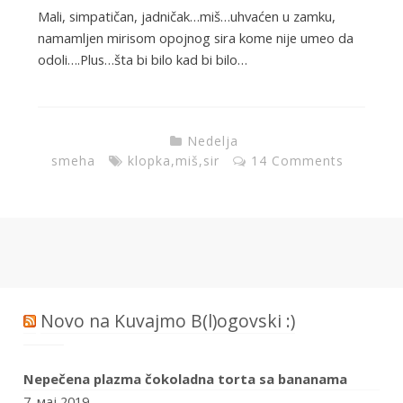
Mali, simpatičan, jadničak…miš…uhvaćen u zamku,
namamljen mirisom opojnog sira kome nije umeo da
odoli….Plus…šta bi bilo kad bi bilo…
Nedelja
smeha
klopka
,
miš
,
sir
14 Comments
Novo na Kuvajmo B(l)ogovski :)
Nepečena plazma čokoladna torta sa bananama
7. мај 2019.