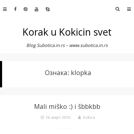
Skip
Претр
to
за:
content
Korak u Kokicin svet
Blog Subotica.in.rs – www.subotica.in.rs
Ознака:
klopka
Mali miško :) i šbbkbb
16. март 2010.
Kokica