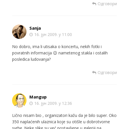
Одговори
Sanja
16. јун 2009. у 11:00
No dobro, ima li utisaka o koncertu, nekih fotki i
povratnih informacija 😉 nametenog stakla i ostalih
posledica ludovanja?
Одговори
Mangup
16. јун 2009. у 12:36
Lično nisam bio , organizatori kažu da je bilo super. Oko
350 naplaćenih ulaznica koje su otišle u dobrotvorne
svrhe. Neke slike su već postavljene u galeriji na