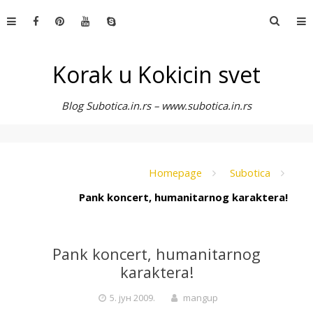
Skip
Претр
to
за:
content
Korak u Kokicin svet
Blog Subotica.in.rs – www.subotica.in.rs
Homepage
Subotica
Pank koncert, humanitarnog karaktera!
Pank koncert, humanitarnog
karaktera!
5. јун 2009.
mangup