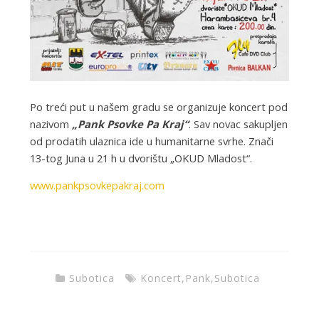
Po treći put u našem gradu se organizuje koncert pod
nazivom
„Pank Psovke Pa Kraj“
. Sav novac sakupljen
od prodatih ulaznica ide u humanitarne svrhe. Znači
13-tog Juna u 21 h u dvorištu „OKUD Mladost“.
www.pankpsovkepakraj.com
Subotica
Koncert
,
Pank
,
Subotica