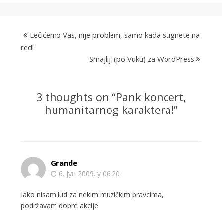
Lečićemo Vas, nije problem, samo kada stignete na
red!
Smajliji (po Vuku) za WordPress
3 thoughts on “
Pank koncert,
humanitarnog karaktera!
”
Grande
6. јун 2009. у 06:20
Iako nisam lud za nekim muzičkim pravcima,
podržavam dobre akcije.